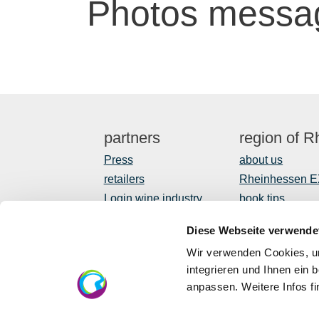
Photos messa
partners
region of 
Press
about us
retailers
Rheinhessen 
Login wine industry
book tips
Tourism internally
Shop
Diese Webseite verwende
Newsletter
Wir verwenden Cookies, um
regional devel
integrieren und Ihnen ein 
anpassen. Weitere Infos f