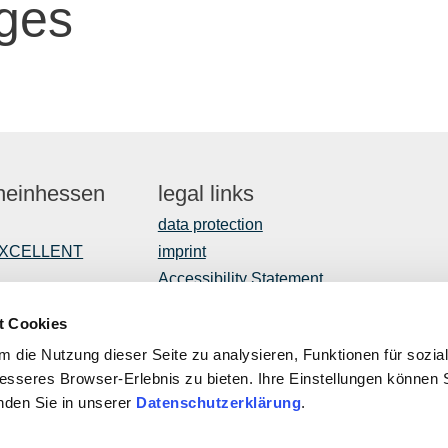
ges
Rheinhessen
legal links
data protection
EXCELLENT
imprint
Accessibility Statement
t Cookies
 die Nutzung dieser Seite zu analysieren, Funktionen für sozia
opment
besseres Browser-Erlebnis zu bieten. Ihre Einstellungen können S
inden Sie in unserer
Datenschutzerklärung
.