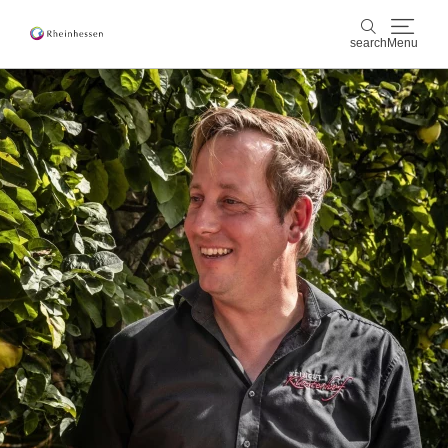
search
Menu
wine & culinary
search
sports & nature
culture & cities
events
booking & service
Shop
Rheinhessen-Blog
map