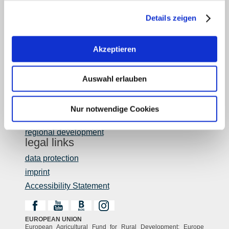
retailers
Details zeigen
Login wine industry
Tourism internally
region of Rheinhessen
Akzeptieren
about us
Rheinhessen EXCELLENT
Auswahl erlauben
book tips
Shop
Nur notwendige Cookies
Newsletter
regional development
legal links
data protection
imprint
Accessibility Statement
EUROPEAN UNION
European Agricultural Fund for Rural Development: Europe