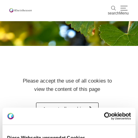
search
Menu
wine & culinary
search
sports & nature
culture & cities
Please accept the use of all cookies to
events
view the content of this page
booking & service
Accept all cookies
Shop
Rheinhessen-Blog
map
Refreshments on the wine
Diese Webseite verwendet Cookies