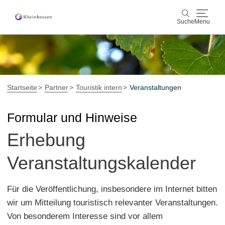
Suche
Menu
Wein & Genuss
Suche
Aktiv & Natur
Startseite
Partner
Touristik intern
Veranstaltungen
Kultur & Städte
Formular und Hinweise
Erhebung
Veranstaltungen
Veranstaltungskalender
Buchung & Service
Shop
Rheinhessen-Blog
Karte
Für die Veröffentlichung, insbesondere im Internet bitten
wir um Mitteilung touristisch relevanter Veranstaltungen.
Von besonderem Interesse sind vor allem