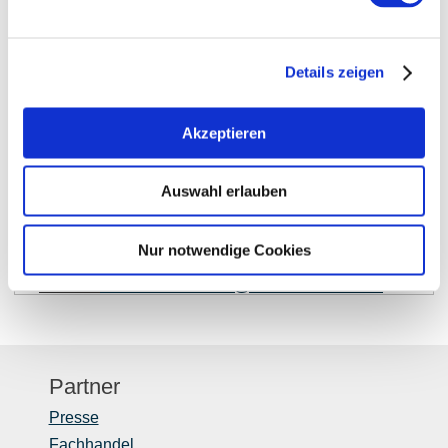
Details zeigen
auf Karte anzeigen
Akzeptieren
Kontaktinformationen:
Auswahl erlauben
Rheinhessen-Touristik GmbH
Otto-Lilienthal-Straße 4
Nur notwendige Cookies
55232
Alzey
E-Mail:
berthold.steffens@rheinhessen.info
Partner
Presse
Fachhandel