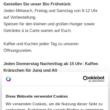
Genießen Sie unser Bio Frühstück:
Jeden Mittwoch, Freitag und Samstag von 9-12 Uhr
auf Vorbestellung.
Speisen für den kleinen und großen Hunger sowie
Getränke à la Carte warten auf Euch.
Kaffee und Kuchen jeden Tag zu unseren
Öffnungszeiten.
Jeden Donnerstag Nachmittag ab 15 Uhr:
Kaffee-
Kränzchen für Jung und Alt
Wir möchten euch einen Ort zum Kennenlernen und
Austauschen anbieten. (Alter von 0-102 Jahre).
Keiner möchte gern alleine sein, kommt und gesellt
Diese Webseite verwendet Cookies
euch miteinander. Kaffee und großes Kuchenangebot
gibt es bei uns im Hofladen.
Wir verwenden Cookies, um die Nutzung dieser Seite zu
analysieren, Funktionen für soziale Medien zu integrieren