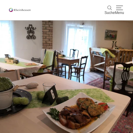
Suche
Menu
Wein & Genuss
Suche
Aktiv & Natur
Kultur & Städte
Veranstaltungen
Buchung & Service
Shop
Rheinhessen-Blog
Karte