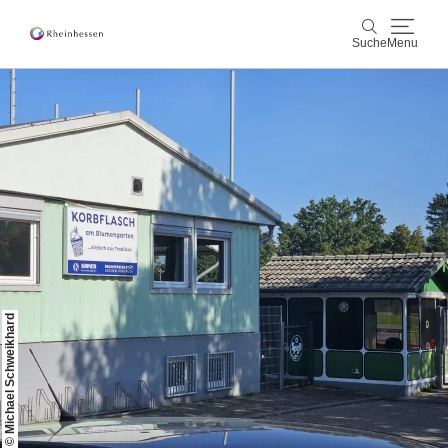
Suche
Menu
Wein & Genuss
Suche
Aktiv & Natur
Kultur & Städte
Veranstaltungen
Buchung & Service
© Michael Schweikhard
Shop
Rheinhessen-Blog
Karte