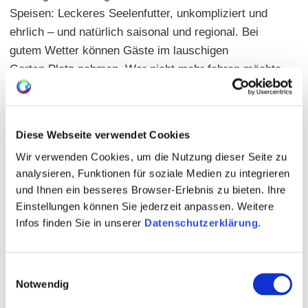
Speisen: Leckeres Seelenfutter, unkompliziert und
ehrlich – und natürlich saisonal und regional. Bei
gutem Wetter können Gäste im lauschigen
Garten Platz nehmen. Wer nicht mehr fahren möchte,
mietet sich einfach im Gästehaus ein. Weinproben
und Planwagenfahrten auf Anfrage.
Platzreservierungen sind bequem über die „Weingut
Diese Webseite verwendet Cookies
Janson“-App oder über die Internetseite möglich.
Wir verwenden Cookies, um die Nutzung dieser Seite zu
analysieren, Funktionen für soziale Medien zu integrieren
geschlossene Gesellschaft möglich
und Ihnen ein besseres Browser-Erlebnis zu bieten. Ihre
Einstellungen können Sie jederzeit anpassen. Weitere
Weitere Informationen unter:
www.weingutjanson.de
Infos finden Sie in unserer
Datenschutzerklärung
.
Einwilligungsauswahl
Notwendig