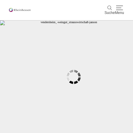
Suche
Menu
Wein & Genuss
Suche
Aktiv & Natur
Kultur & Städte
Veranstaltungen
Buchung & Service
Shop
Rheinhessen-Blog
Karte