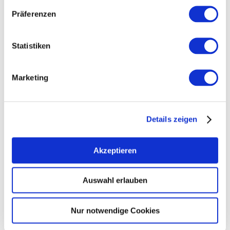
Präferenzen
Statistiken
Marketing
Details zeigen
Öffnungszeiten
Allgemein
Kontakt
Akzeptieren
Weitere Infos & Downloads
Auswahl erlauben
Nur notwendige Cookies