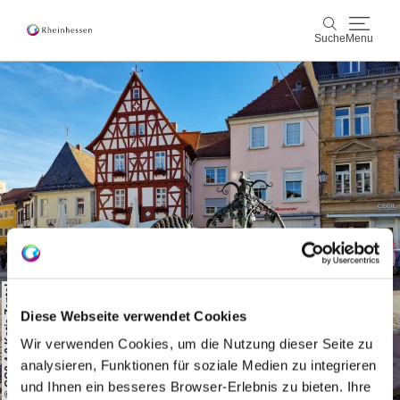
Suche
Menu
Wein & Genuss
Suche
Aktiv & Natur
Kultur & Städte
Veranstaltungen
Buchung & Service
© CC0 4.0 Katja Zentel
Diese Webseite verwendet Cookies
Shop
Rheinhessen-Blog
Karte
Wir verwenden Cookies, um die Nutzung dieser Seite zu
analysieren, Funktionen für soziale Medien zu integrieren
und Ihnen ein besseres Browser-Erlebnis zu bieten. Ihre