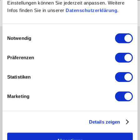
Einstellungen können Sie jederzeit anpassen. Weitere
Startseite
Kultur & Städte
Städte und Regionen
Alzey
Infos finden Sie in unserer
Datenschutzerklärung
.
Einwilligungsauswahl
Partner
Notwendig
Presse
Fachhandel
Präferenzen
Login Weinwirtschaft
Touristik intern
Statistiken
Mediendatenbank Rheinhessen
Region Rheinhessen
Marketing
Über uns
Rheinhessen AUSGEZEICHNET
Reiseführer
Details zeigen
Shop
Newsletter