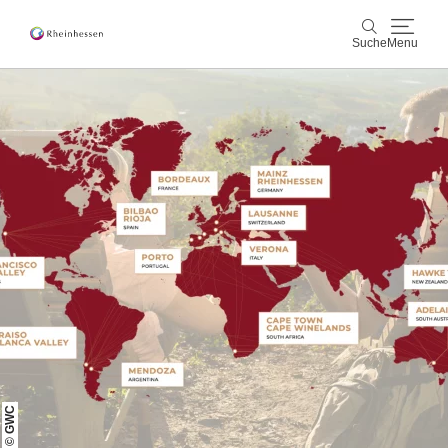
Suche
Menu
Wein & Genuss
Suche
Aktiv & Natur
Kultur & Städte
Veranstaltungen
Buchung & Service
Shop
Rheinhessen-Blog
Karte
© GWC