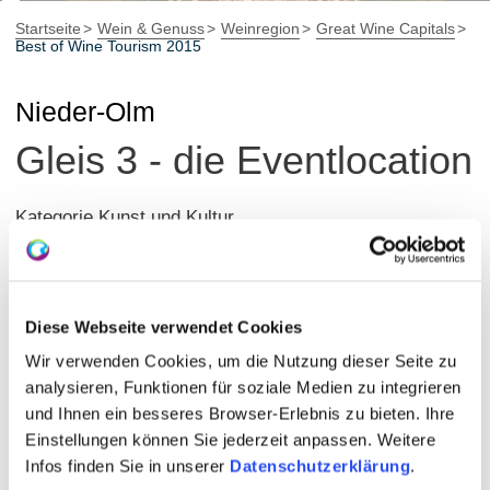
Startseite
Wein & Genuss
Weinregion
Great Wine Capitals
Best of Wine Tourism 2015
Nieder-Olm
Gleis 3 - die Eventlocation
Kategorie Kunst und Kultur
Kunst und Kultur beleben seit gut einem Jahr wieder die
einst stillgelegte Bahnimmoblie in Nieder-Olm. Unter der
Leitung des Teams von Schloss Sörgenloch wurde hier
Diese Webseite verwendet Cookies
nicht nur eine Eventlocation nach modernen
Wir verwenden Cookies, um die Nutzung dieser Seite zu
Gesichtspunkten grundlegend neu gestaltet, sondern in
analysieren, Funktionen für soziale Medien zu integrieren
oder an Gleis 3 findet mindestens einmal im Monat ein
und Ihnen ein besseres Browser-Erlebnis zu bieten. Ihre
besonderes Kulturangebot statt, begleitet von Weinen
Einstellungen können Sie jederzeit anpassen. Weitere
Infos finden Sie in unserer
Datenschutzerklärung
.
verschiedener Rheinhessenwinzer sowie