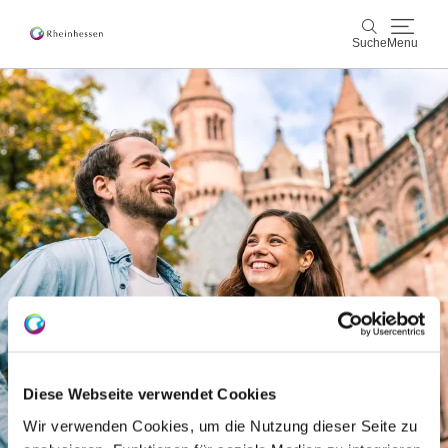
Suche
Menu
Wein & Genuss
Suche
Aktiv & Natur
Kultur & Städte
Veranstaltungen
Buchung & Service
Shop
Rheinhessen-Blog
Karte
Diese Webseite verwendet Cookies
Wir verwenden Cookies, um die Nutzung dieser Seite zu