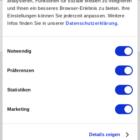
analysieren, Funktionen für soziale Medien zu integrieren
und Ihnen ein besseres Browser-Erlebnis zu bieten. Ihre
Startseite
Kultur & Städte
Städte und Regionen
Worms
Einstellungen können Sie jederzeit anpassen. Weitere
Infos finden Sie in unserer
Datenschutzerklärung
.
Jüdische Geschichte
Einwilligungsauswahl
Notwendig
Partner
Präferenzen
Presse
Fachhandel
Statistiken
Login Weinwirtschaft
Touristik intern
Mediendatenbank Rheinhessen
Marketing
Region Rheinhessen
Über uns
Rheinhessen AUSGEZEICHNET
Details zeigen