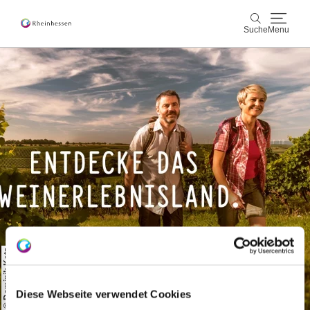
Suche
Menu
Wein & Genuss
Suche
Aktiv & Natur
Kultur & Städte
Veranstaltungen
Buchung & Service
Shop
Rheinhessen-Blog
Karte
© Dominik Ketz
Diese Webseite verwendet Cookies