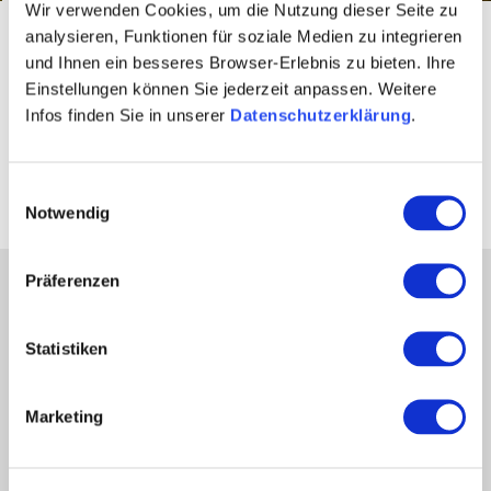
Wir verwenden Cookies, um die Nutzung dieser Seite zu
Startseite
Entdecke das Weinerlebnisland - Landingpage
analysieren, Funktionen für soziale Medien zu integrieren
Entdecke das Weinerlebnisland
und Ihnen ein besseres Browser-Erlebnis zu bieten. Ihre
Einstellungen können Sie jederzeit anpassen. Weitere
Eine digitale Reise nach
Infos finden Sie in unserer
Datenschutzerklärung
.
Rheinhessen
Einwilligungsauswahl
Notwendig
Präferenzen
Partner
Presse
Statistiken
Fachhandel
Login Weinwirtschaft
Marketing
Touristik intern
Mediendatenbank Rheinhessen
Region Rheinhessen