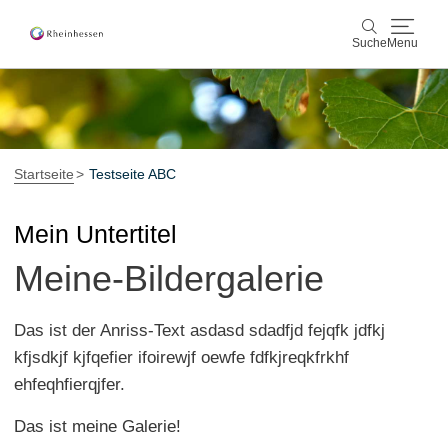
Suche
Menu
Wein & Genuss
Suche
Aktiv & Natur
Startseite
Testseite ABC
Kultur & Städte
Mein Untertitel
Meine-Bildergalerie
Veranstaltungen
Buchung & Service
Das ist der Anriss-Text asdasd sdadfjd fejqfk jdfkj
kfjsdkjf kjfqefier ifoirewjf oewfe fdfkjreqkfrkhf
Shop
Rheinhessen-Blog
Karte
ehfeqhfierqjfer.
Das ist meine Galerie!