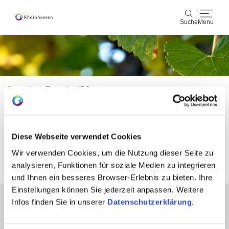
Suche
Menu
Wein & Genuss
Suche
Aktiv & Natur
Startseite
Testseite ABC
Kultur & Städte
Modul Überschrift mit
Veranstaltungen
Diese Webseite verwendet Cookies
Hintergrundfarbe
Wir verwenden Cookies, um die Nutzung dieser Seite zu
Buchung & Service
analysieren, Funktionen für soziale Medien zu integrieren
und Ihnen ein besseres Browser-Erlebnis zu bieten. Ihre
Shop
Rheinhessen-Blog
Karte
Einstellungen können Sie jederzeit anpassen. Weitere
Infos finden Sie in unserer
Datenschutzerklärung
.
Partner
Presse