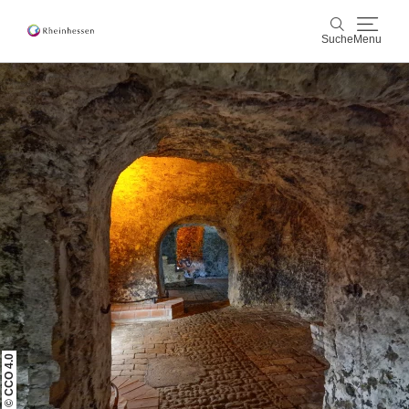
Suche
Menu
Wein & Genuss
Suche
Aktiv & Natur
Kultur & Städte
Veranstaltungen
Buchung & Service
Shop
Rheinhessen-Blog
Karte
© CCO 4.0