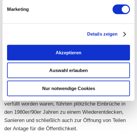
können. Seine besondere Bedeutung verlor der
Marketing
Oppenheimer Untergrund Mitte des 17.
Jahrhunderts und geriet fast gänzlich in
Vergessenheit...
Details zeigen
Akzeptieren
Neues Leben für den Oppenheimer
Untergrund
Auswahl erlauben
Nachdem das unterirdische Kellersystem fast 3
Jahrhunderte lang in Vergessenheit geraten war und
Nur notwendige Cookies
Teile der Räume mehr und mehr mit Müll und Schutt
verfüllt worden waren, führten plötzliche Einbrüche in
den 1980er/90er Jahren zu einem Wiederentdecken,
Sanieren und schließlich auch zur Öffnung von Teilen
der Anlage für die Öffentlichkeit.