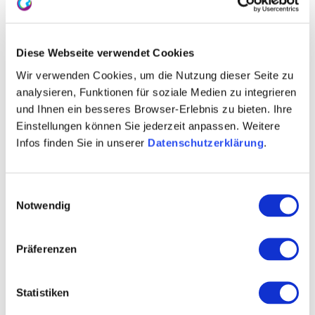
Geschichte des Kellerlabyrinths
Diese Webseite verwendet Cookies
Unter der Altstadt der Stadt Oppenheim verbirgt
Wir verwenden Cookies, um die Nutzung dieser Seite zu
analysieren, Funktionen für soziale Medien zu integrieren
sich ein ca. 40 Kilometer langes System von
und Ihnen ein besseres Browser-Erlebnis zu bieten. Ihre
Kellern, Gängen und Treppen und verbindet bis
Einstellungen können Sie jederzeit anpassen. Weitere
zu fünf Stockwerke miteinander. Errichtet wurde
Infos finden Sie in unserer
Datenschutzerklärung
.
dieses beeindruckende Kellersystem, da
Oppenheim am Rheinhandelsweg lag und somit
das Stapelrecht besaß, was vorbeikommende
Einwilligungsauswahl
Notwendig
Kaufleute dazu verpflichtete ihre Waren zu
stapeln und zum Verkauf anzubieten. Der
begrenzte Platz, der aus den geographischen
Präferenzen
Gegebenheiten der Region herrührte, führte
dazu, dass unterirdische Kelleranlagen errichtet
Statistiken
wurden, um dort die Waren sicher lagern zu