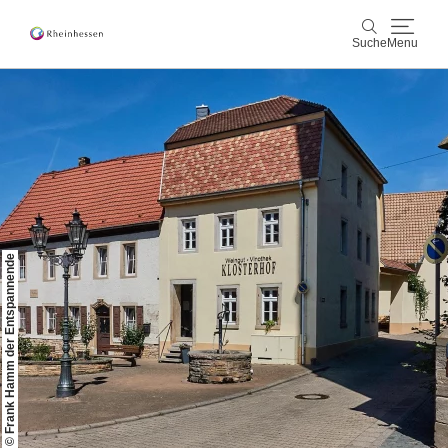
Suche
Menu
Wein & Genuss
Suche
Aktiv & Natur
Kultur & Städte
© Frank Hamm der Entspannende
Veranstaltungen
Buchung & Service
Shop
Rheinhessen-Blog
Karte