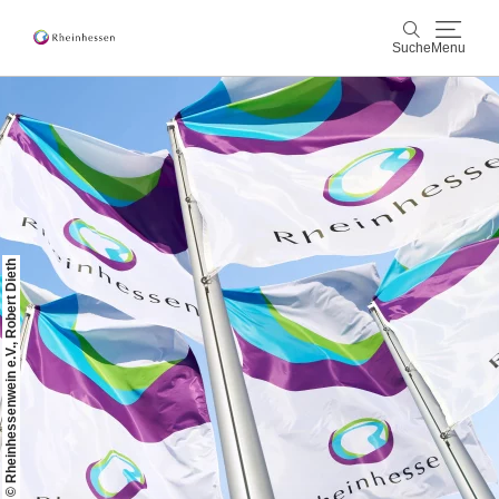
Suche
Menu
Wein & Genuss
Suche
Aktiv & Natur
Kultur & Städte
© Rheinhessenwein e.V., Robert Dieth
Veranstaltungen
Buchung & Service
Shop
Rheinhessen-Blog
Karte