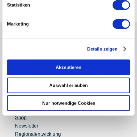
ipsum dolor sit amet.
Statistiken
Marketing
Partner
Presse
Details zeigen
Fachhandel
Login Weinwirtschaft
Akzeptieren
Touristik intern
Mediendatenbank Rheinhessen
Region Rheinhessen
Auswahl erlauben
Über uns
Rheinhessen AUSGEZEICHNET
Nur notwendige Cookies
Reiseführer
Shop
Newsletter
Regionalentwicklung