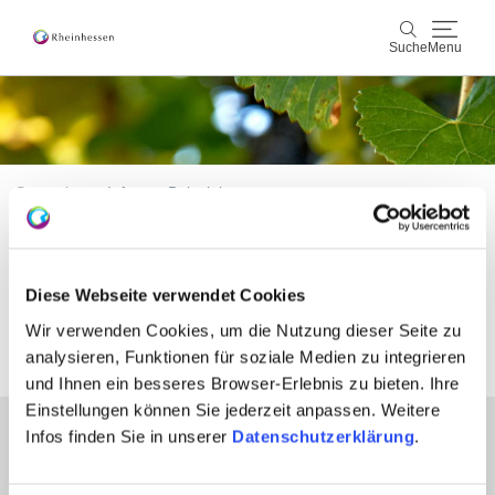
Suche
Menu
Wein & Genuss
Suche
Aktiv & Natur
Startseite
_Infomax Beispiele
Kultur & Städte
Test 3 zur automatischen
Veranstaltungen
Diese Webseite verwendet Cookies
Freigabe
Wir verwenden Cookies, um die Nutzung dieser Seite zu
Buchung & Service
analysieren, Funktionen für soziale Medien zu integrieren
und Ihnen ein besseres Browser-Erlebnis zu bieten. Ihre
Shop
Rheinhessen-Blog
Karte
Einstellungen können Sie jederzeit anpassen. Weitere
Infos finden Sie in unserer
Datenschutzerklärung
.
Partner
Presse