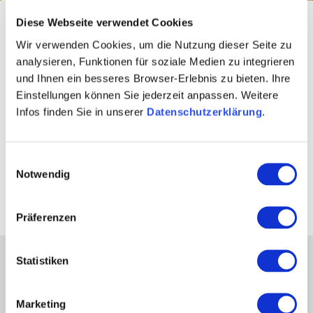
Startseite
Buchung & Service
Reisepauschalen
Diese Webseite verwendet Cookies
Wir verwenden Cookies, um die Nutzung dieser Seite zu
Ausgewählte
analysieren, Funktionen für soziale Medien zu integrieren
und Ihnen ein besseres Browser-Erlebnis zu bieten. Ihre
Reisepauschalangebote
Einstellungen können Sie jederzeit anpassen. Weitere
Infos finden Sie in unserer
Datenschutzerklärung
.
Alles schon fertig: In unsere Reiseangebote packen wir
mit ein, was euren Urlaub schön macht: eine schöne
Wandertour, eine erlebnisreiche Radroute, das
Einwilligungsauswahl
kulinarische Highlight am Abend oder den Städtetrip mit
Notwendig
Kulturerlebnis und urbanem Flair.
Präferenzen
Statistiken
Partner
Presse
Marketing
Fachhandel