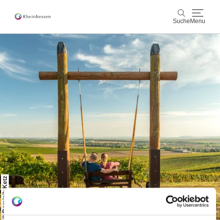
Suche
Menu
Wein & Genuss
Suche
Aktiv & Natur
Kultur & Städte
Veranstaltungen
Buchung & Service
Shop
Rheinhessen-Blog
Karte
© Dominik Ketz