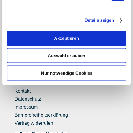
Login Weinwirtschaft
Touristik intern
Details zeigen
Mediendatenbank Rheinhessen
Region Rheinhessen
Über uns
Akzeptieren
Rheinhessen AUSGEZEICHNET
Reiseführer
Auswahl erlauben
Shop
Newsletter
Nur notwendige Cookies
Regionalentwicklung
Legal Links
Kontakt
Datenschutz
Impressum
Barrierefreiheitserklärung
Vertrag widerrufen