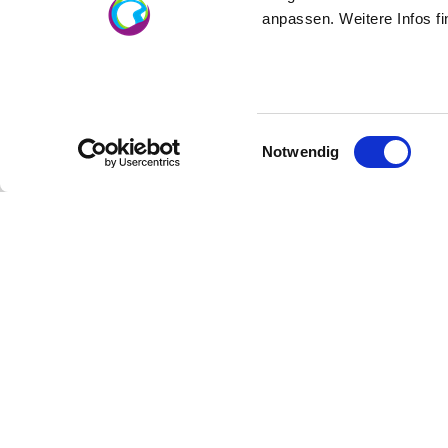
Wandern im H
anpassen. Weitere Infos f
Einwilligungsauswahl
Notwendig
Partner
Region
Presse
Über uns
Fachhandel
Rheinhes
AUSGEZ
Login Weinwirtschaft
Reiseführ
Touristik intern
Shop
Mediendatenbank
Rheinhessen
Newslette
Regionale