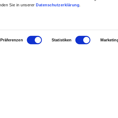
erbst
inden Sie in unserer
Datenschutzerklärung
.
Präferenzen
Statistiken
Marketin
 Rheinhessen
Legal Links
Kontakt
sen
Datenschutz
EICHNET
Impressum
er
Barrierefreiheitserklärung
Vertrag widerrufen
r
ntwicklung