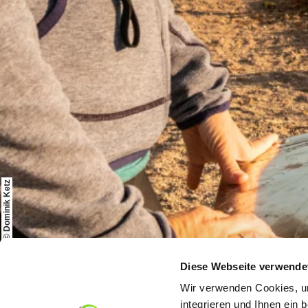
© Dominik Ketz
Startseite
Aktiv & Natur
Wandern
Diese Webseite verwende
Wir verwenden Cookies, um
integrieren und Ihnen ein 