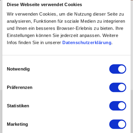
Diese Webseite verwendet Cookies
Startseite
Vinotheken 1
Wir verwenden Cookies, um die Nutzung dieser Seite zu
analysieren, Funktionen für soziale Medien zu integrieren
Was macht die
und Ihnen ein besseres Browser-Erlebnis zu bieten. Ihre
Einstellungen können Sie jederzeit anpassen. Weitere
AUSGEZEICHNETEN
Infos finden Sie in unserer
Datenschutzerklärung
.
Vinotheken so
Einwilligungsauswahl
besonders?
Notwendig
Präferenzen
Partner
Statistiken
Presse
Fachhandel
Marketing
Login Weinwirtschaft