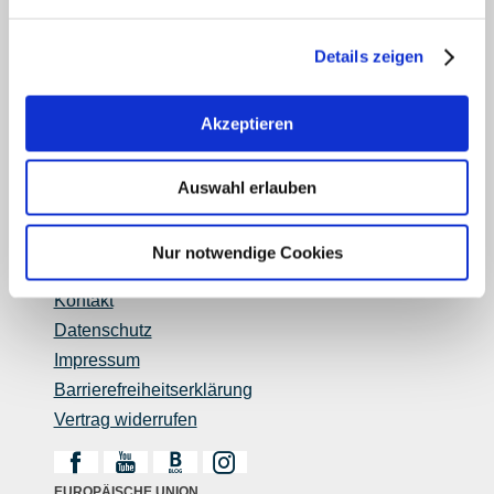
Touristik intern
Mediendatenbank Rheinhessen
Details zeigen
Region Rheinhessen
Über uns
Akzeptieren
Rheinhessen AUSGEZEICHNET
Reiseführer
Shop
Auswahl erlauben
Newsletter
Regionalentwicklung
Nur notwendige Cookies
Legal Links
Kontakt
Datenschutz
Impressum
Barrierefreiheitserklärung
Vertrag widerrufen
EUROPÄISCHE UNION