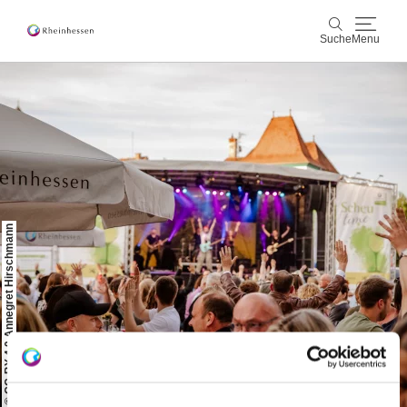
Suche
Menu
Wein & Genuss
Suche
Aktiv & Natur
Kultur & Städte
© CC-BY 4.0 Annegret Hirschmann
Veranstaltungen
Buchung & Service
Shop
Rheinhessen-Blog
Karte