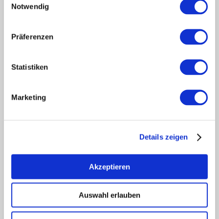
Notwendig
Touristik intern
Mediendatenbank Rheinhessen
Region Rheinhessen
Präferenzen
Über uns
Rheinhessen AUSGEZEICHNET
Statistiken
Reiseführer
Shop
Marketing
Newsletter
Regionalentwicklung
Legal Links
Details zeigen
Kontakt
Datenschutz
Impressum
Akzeptieren
Barrierefreiheitserklärung
Vertrag widerrufen
Auswahl erlauben