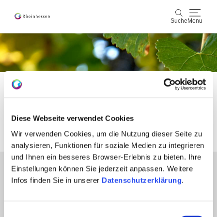
Suche
Menu
Wein & Genuss
Suche
Aktiv & Natur
Startseite
Winzeraktion
Kultur & Städte
Weingut Eimermann
Diese Webseite verwendet Cookies
Veranstaltungen
Wir verwenden Cookies, um die Nutzung dieser Seite zu
analysieren, Funktionen für soziale Medien zu integrieren
Buchung & Service
und Ihnen ein besseres Browser-Erlebnis zu bieten. Ihre
Einstellungen können Sie jederzeit anpassen. Weitere
Partner
Shop
Rheinhessen-Blog
Karte
Infos finden Sie in unserer
Datenschutzerklärung
.
Presse
Fachhandel
Login Weinwirtschaft
Einwilligungsauswahl