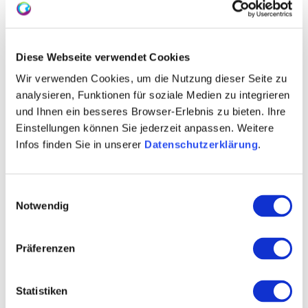
sein. Die Auszeichnung bescheinigt der Vinothek und
ihren Betreibern ein überdurchschnittliches Qualitäts-
bewusstsein, hochwertiges Ambiente und ein
Diese Webseite verwendet Cookies
ausgeprägtes Servicebewusstsein.
Wir verwenden Cookies, um die Nutzung dieser Seite zu
analysieren, Funktionen für soziale Medien zu integrieren
und Ihnen ein besseres Browser-Erlebnis zu bieten. Ihre
Einstellungen können Sie jederzeit anpassen. Weitere
Infos finden Sie in unserer
Datenschutzerklärung
.
Einwilligungsauswahl
Notwendig
Präferenzen
Statistiken