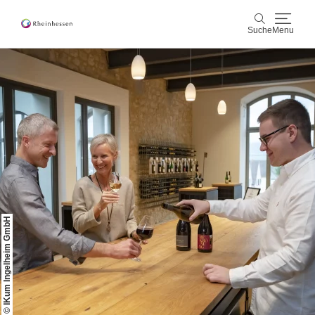
Suche
Menu
Wein & Genuss
Suche
Aktiv & Natur
Kultur & Städte
Veranstaltungen
© IKum Ingelheim GmbH
Buchung & Service
Shop
Rheinhessen-Blog
Karte