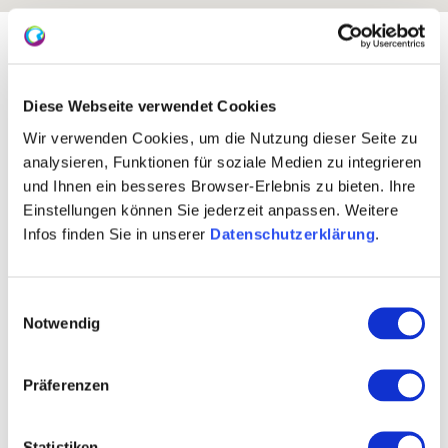
Exposition:
Ost
Diese Webseite verwendet Cookies
Wir verwenden Cookies, um die Nutzung dieser Seite zu
analysieren, Funktionen für soziale Medien zu integrieren
und Ihnen ein besseres Browser-Erlebnis zu bieten. Ihre
Einstellungen können Sie jederzeit anpassen. Weitere
Infos finden Sie in unserer
Datenschutzerklärung
.
Einwilligungsauswahl
Rebfläche:
42 Hektar
Notwendig
Gemeinde:
Bodenheim
Meereshöhe:
100-180 m
Präferenzen
Nierstein
Bereich:
Sankt Alban
Region:
Statistiken