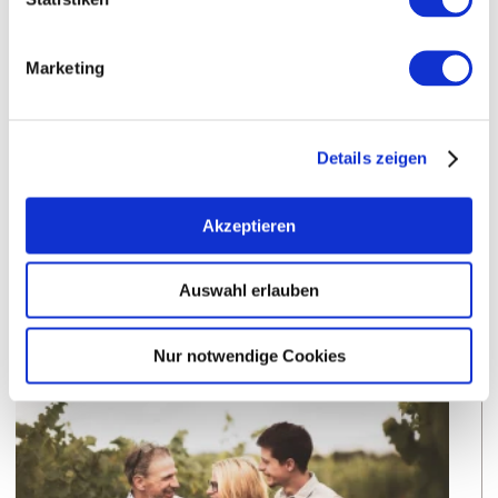
Mönchspfad
Einzellage:
Bodenheim
Gemarkung:
Marketing
Bodenarten
Details zeigen
LÖSS/PARARENDZINA
Akzeptieren
Auswahl erlauben
Weingüter
Nur notwendige Cookies
meh