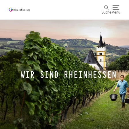
Suche
Menu
Wein & Genuss
Suche
Aktiv & Natur
Kultur & Städte
Veranstaltungen
Buchung & Service
Shop
Rheinhessen-Blog
Karte