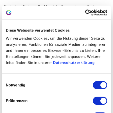
Startseite
Partner
Fachhandel
Kooperationsmaßnahmen
Anzeigen
1-spaltig
1-spaltig 41x60mm hoch
1-spaltig 41x60mm hoch
Diese Webseite verwendet Cookies
Wir verwenden Cookies, um die Nutzung dieser Seite zu
Format auswählen:
analysieren, Funktionen für soziale Medien zu integrieren
und Ihnen ein besseres Browser-Erlebnis zu bieten. Ihre
Einstellungen können Sie jederzeit anpassen. Weitere
Infos finden Sie in unserer
Datenschutzerklärung
.
1-spaltig 41x60mm hoch
1-spaltig 41x100mm hoch
1-spaltig 45x60mm
Einwilligungsauswahl
1-spaltig 45x100mm
Notwendig
Präferenzen
Datei auswählen:
Anzeigenrahmen 1-spaltig 41x60 mm hoch PDF-Datei
Anzeigenrahmen 1-spaltig 41x60 mm hoch INDD-Datei