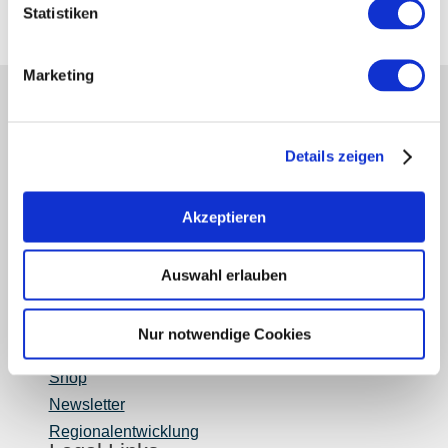
Statistiken
Marketing
Partner
Presse
Details zeigen
Fachhandel
Login Weinwirtschaft
Akzeptieren
Touristik intern
Mediendatenbank Rheinhessen
Region Rheinhessen
Auswahl erlauben
Über uns
Rheinhessen AUSGEZEICHNET
Nur notwendige Cookies
Reiseführer
Shop
Newsletter
Regionalentwicklung