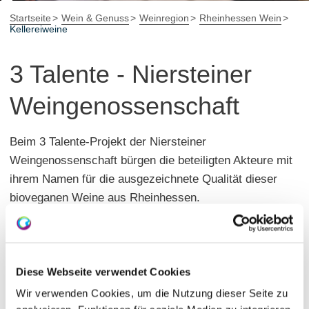
Startseite
Wein & Genuss
Weinregion
Rheinhessen Wein
Kellereiweine
3 Talente - Niersteiner
Weingenossenschaft
Beim 3 Talente-Projekt der Niersteiner
Weingenossenschaft bürgen die beteiligten Akteure mit
ihrem Namen für die ausgezeichnete Qualität dieser
bioveganen Weine aus Rheinhessen.
Die Range von „3 Talente – bio & vegan“ umfasst fünf
biologisch erzeugte und zertifizierte Qualitätsweine,
einen Grauburgunder trocken, einen Riesling feinherb,
Diese Webseite verwendet Cookies
einen lieblichen Müller-Thurgau, einen fruchtig-süßen
Wir verwenden Cookies, um die Nutzung dieser Seite zu
Rosé und einen halbtrockenen Dornfelder.