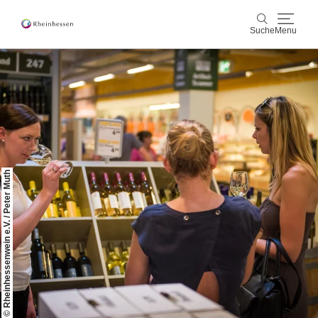
Suche
Menu
Wein & Genuss
Suche
Aktiv & Natur
Kultur & Städte
© Rheinhessenwein e.V. / Peter Muth
Veranstaltungen
Buchung & Service
Shop
Rheinhessen-Blog
Karte