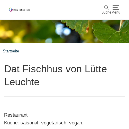
Suche
Menu
Wein & Genuss
Suche
Aktiv & Natur
Startseite
Kultur & Städte
Dat Fischhus von Lütte
Veranstaltungen
Leuchte
Buchung & Service
Shop
Rheinhessen-Blog
Karte
Restaurant
Küche: saisonal, vegetarisch, vegan,