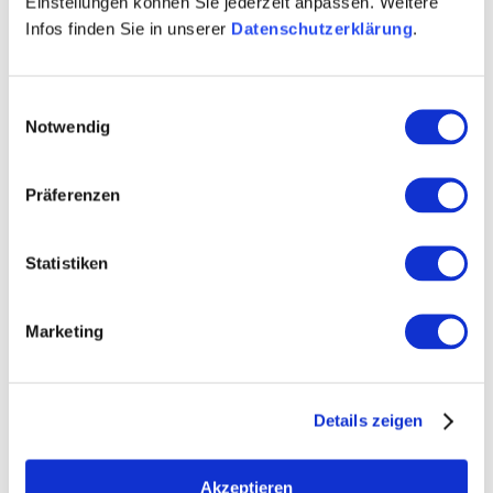
Einstellungen können Sie jederzeit anpassen. Weitere
Infos finden Sie in unserer
Datenschutzerklärung
.
Weitere Infos & Downloads
Einwilligungsauswahl
Notwendig
Öffnungszeiten
Präferenzen
05.01.2026 bis 31.05.2026
Statistiken
von 12:00 bis 14:00 Uhr
Mittwoch
von 17:00 bis 22:00 Uhr
von 12:00 bis 14:00 Uhr
Marketing
Donnerstag
von 17:00 bis 22:00 Uhr
von 12:00 bis 14:00 Uhr
Freitag
von 17:00 bis 22:00 Uhr
Details zeigen
Samstag
von 17:00 bis 22:00 Uhr
01.10.2026 bis 31.01.2027
Akzeptieren