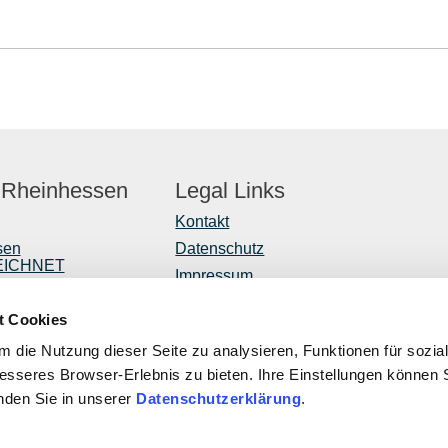
 Rheinhessen
Legal Links
Kontakt
sen
Datenschutz
EICHNET
Impressum
er
Barrierefreiheitserklärung
t Cookies
Vertrag widerrufen
r
 die Nutzung dieser Seite zu analysieren, Funktionen für sozia
ntwicklung
besseres Browser-Erlebnis zu bieten. Ihre Einstellungen können S
inden Sie in unserer
Datenschutzerklärung
.