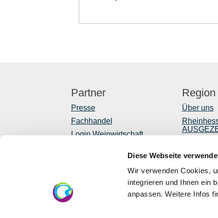
Partner
Region
Presse
Über uns
Fachhandel
Rheinhes
AUSGEZ
Login Weinwirtschaft
Reiseführ
Touristik intern
Diese Webseite verwende
Shop
Mediendatenbank
Rheinhessen
Newslette
Wir verwenden Cookies, um
Regionale
integrieren und Ihnen ein 
anpassen. Weitere Infos f