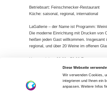
Betriebsart: Feinschmecker-Restaurant
Küche: saisonal, regional, international
LaGallerie – der Name ist Programm: Wein
Die moderne Einrichtung mit Drucken von Ch
heißen jeden Gast willkommen. Insgesamt ü
regional, und über 20 Weine im offenen Gl
Hauptgerichte: 30,00 - 50,00 Euro
Sitzplätze: innen 44 | außen 18 | geschlos
Diese Webseite verwende
Wir verwenden Cookies, um
Termine: siehe Internetseite
integrieren und Ihnen ein 
anpassen. Weitere Infos f