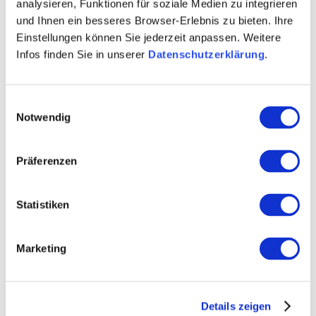
analysieren, Funktionen für soziale Medien zu integrieren
Weitere Infos & Downloads
und Ihnen ein besseres Browser-Erlebnis zu bieten. Ihre
Einstellungen können Sie jederzeit anpassen. Weitere
Infos finden Sie in unserer
Datenschutzerklärung
.
Öffnungszeiten
Einwilligungsauswahl
01.01.2026 bis 31.10.2026
Notwendig
Montag
von 13:30 bis 17:00 Uhr
Präferenzen
Dienstag
von 13:30 bis 17:00 Uhr
Mittwoch
von 13:30 bis 17:00 Uhr
Statistiken
Donnerstag
von 13:30 bis 17:00 Uhr
Marketing
Freitag
von 13:30 bis 17:00 Uhr
01.11.2025 bis 31.03.2026
Details zeigen