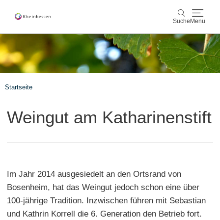
Suche
Menu
Wein & Genuss
Suche
Aktiv & Natur
Startseite
Kultur & Städte
Weingut am Katharinenstift
Veranstaltungen
Buchung & Service
Im Jahr 2014 ausgesiedelt an den Ortsrand von
Shop
Rheinhessen-Blog
Karte
Bosenheim, hat das Weingut jedoch schon eine über
100-jährige Tradition. Inzwischen führen mit Sebastian
und Kathrin Korrell die 6. Generation den Betrieb fort.