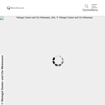
Suche
Menu
Wein & Genuss
Suche
Aktiv & Natur
Kultur & Städte
© Weingut Gunter und Ute Weinmann
Veranstaltungen
Buchung & Service
Shop
Rheinhessen-Blog
Karte