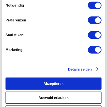
Einwilligungsauswahl
Notwendig
Kontakt
Präferenzen
Statistiken
Marketing
Details zeigen
Akzeptieren
Auswahl erlauben