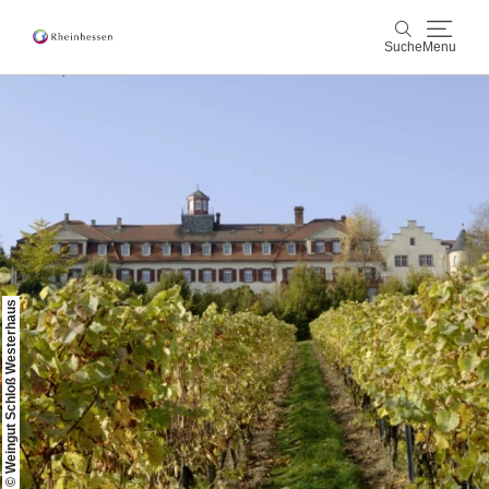
Suche
Menu
Wein & Genuss
Suche
Aktiv & Natur
Kultur & Städte
Veranstaltungen
© Weingut Schloß Westerhaus
Buchung & Service
Shop
Rheinhessen-Blog
Karte