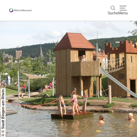
Suche
Menu
Wein & Genuss
Suche
Aktiv & Natur
Kultur & Städte
Veranstaltungen
© © Stadt Bingen am Rhein
Buchung & Service
Shop
Rheinhessen-Blog
Karte