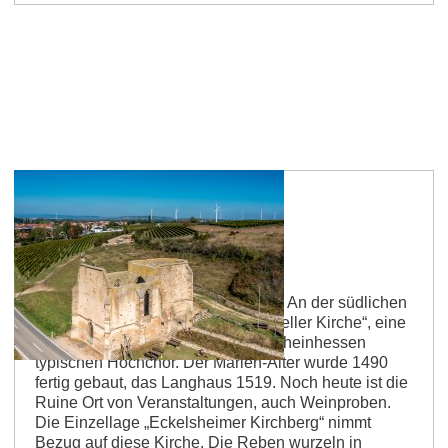
Eckelsheimer Kirchberg
Kirche, Kliff und Weine vom Vulkan An der südlichen
Grenze der Gemarkung liegt die „Beller Kirche“, eine
spätgotische Ruine mit einem für Rheinhessen
typischen Hochchor. Der Marien-Alter wurde 1490
fertig gebaut, das Langhaus 1519. Noch heute ist die
Ruine Ort von Veranstaltungen, auch Weinproben.
Die Einzellage „Eckelsheimer Kirchberg“ nimmt
Bezug auf diese Kirche. Die Reben wurzeln in