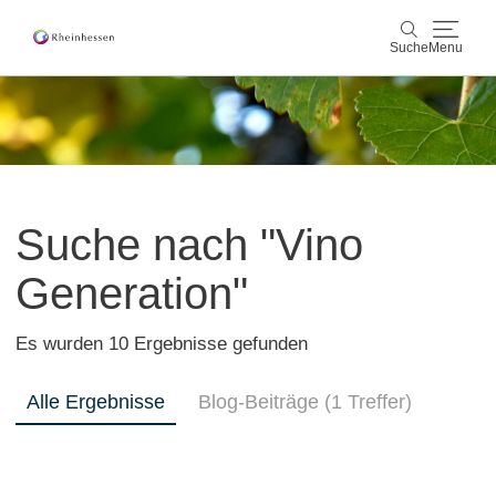
Suche
Menu
Wein & Genuss
Suche
Aktiv & Natur
Suche nach "Vino
Kultur & Städte
Generation"
Veranstaltungen
Es wurden 10 Ergebnisse gefunden
Buchung & Service
Alle Ergebnisse
Shop
Rheinhessen-Blog
Blog-Beiträge (1 Treffer)
Karte