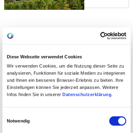
Diese Webseite verwendet Cookies
Wir verwenden Cookies, um die Nutzung dieser Seite zu
analysieren, Funktionen für soziale Medien zu integrieren
und Ihnen ein besseres Browser-Erlebnis zu bieten. Ihre
Weinveranstaltungen
Einstellungen können Sie jederzeit anpassen. Weitere
Infos finden Sie in unserer
Datenschutzerklärung
.
Das Rheinhessen-Gefühl live erleben. Das kann man
besonders auf unseren typisch rheinhessischen
Weinveranstaltungen. Ob ein kleines Dorf Weinfest
oder eine gemütliche Weinprobe bei einem Winzer -
Einwilligungsauswahl
für jeden Geschmack ist etwas dabei.
Notwendig
mehr erfahren