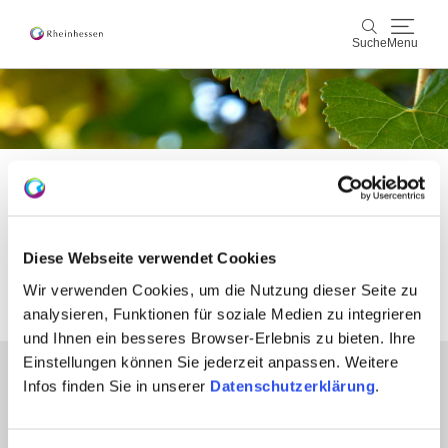
Suche
Menu
Wein & Genuss
Suche
Aktiv & Natur
Startseite
Fusszeile
AGB
Kultur & Städte
AGB
Diese Webseite verwendet Cookies
Veranstaltungen
Wir verwenden Cookies, um die Nutzung dieser Seite zu
analysieren, Funktionen für soziale Medien zu integrieren
Buchung & Service
und Ihnen ein besseres Browser-Erlebnis zu bieten. Ihre
Shop
Rheinhessen-Blog
Karte
Einstellungen können Sie jederzeit anpassen. Weitere
Partner
Infos finden Sie in unserer
Datenschutzerklärung
.
Presse
Fachhandel