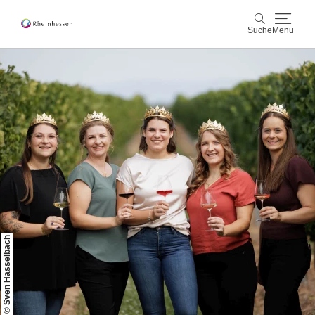
Suche
Menu
Wein & Genuss
Suche
Aktiv & Natur
Kultur & Städte
Veranstaltungen
Buchung & Service
© Sven Hasselbach
Shop
Rheinhessen-Blog
Karte