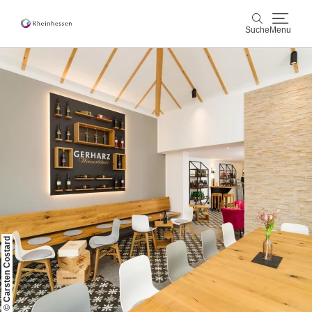
Suche
Menu
Wein & Genuss
Suche
Aktiv & Natur
Kultur & Städte
Veranstaltungen
Buchung & Service
© Carsten Costard
Shop
Rheinhessen-Blog
Karte