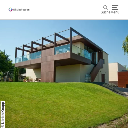
Suche
Menu
Wein & Genuss
Suche
Aktiv & Natur
Kultur & Städte
Veranstaltungen
Buchung & Service
Shop
Rheinhessen-Blog
Karte
© Ullrich Knapp