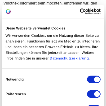
Vinothek informiert sein möchten, empfehlen wir, den
Newsletter
zu abonnieren.
Die Vinothek im Winzerkeller ist eine "Rheinhessen
AUSGEZEICHNETE-Vinothek". Im September 2021
Diese Webseite verwendet Cookies
wurde die
Vinothek im Winzerkeller
vom Deutschen
Wir verwenden Cookies, um die Nutzung dieser Seite zu
Weininstitut zu einer der
schönsten 30 Vinotheken
analysieren, Funktionen für soziale Medien zu integrieren
Deutschlands
gekürt. Im Merian-Katalog X1/2021
und Ihnen ein besseres Browser-Erlebnis zu bieten. Ihre
„Weingenuss Deutschland“ ist die Vinothek auch
Einstellungen können Sie jederzeit anpassen. Weitere
vertreten. Überzeugen Sie sich selbst und klicken
hier
Infos finden Sie in unserer
Datenschutzerklärung
.
Einwilligungsauswahl
Notwendig
Präferenzen