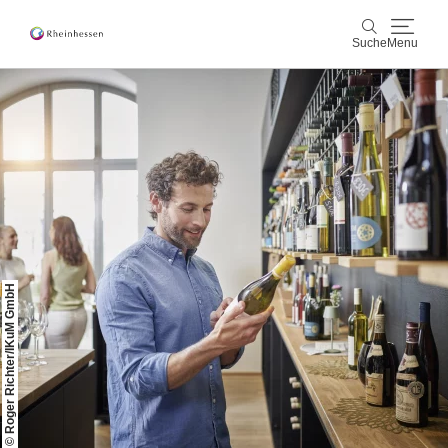
Suche
Menu
Wein & Genuss
Suche
Aktiv & Natur
Kultur & Städte
Veranstaltungen
© Roger Richter/IKuM GmbH
Buchung & Service
Shop
Rheinhessen-Blog
Karte