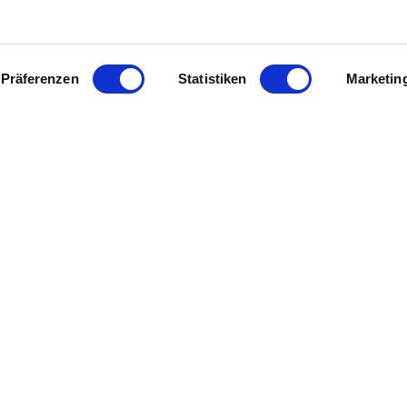
ervice erhält das Weingut und Weinrestaurant Espenhof in 
gte der Espenhof mit seinem Konzept der Rundumbetreuung 
nderen Rahmen seines historischen Anwesens in Flonheim,
Präferenzen
Statistiken
Marketin
 Rheinhessen
Legal Links
Kontakt