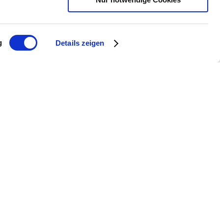
Flonheim. Als einer der rheinhessischen
der Gäste durch Kulinarik,
 Uffhofen.
g
Details zeigen