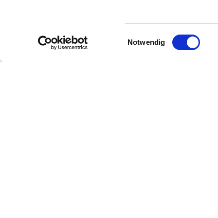
Den Preis in der Kategorie Weintourismus S
Vorreiter in Sachen Weintourismus überzeu
Übernachtungsangebot, Weinproben im beso
Einwilligungsauswahl
Notwendig
Partner
Region
Presse
Über uns