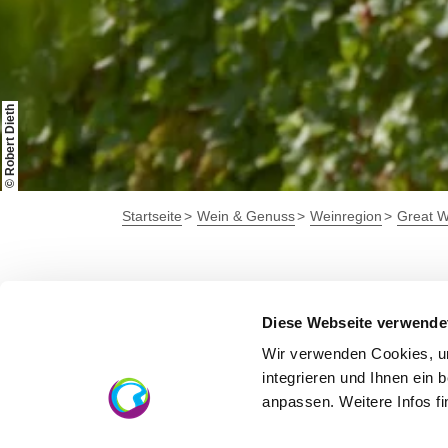
© Robert Dieth
Startseite
Wein & Genuss
Weinregion
Great W
Flonheim
Diese Webseite verwende
Weingut Espe
Wir verwenden Cookies, um
integrieren und Ihnen ein 
anpassen. Weitere Infos f
Kategorie Weintourismus-Service