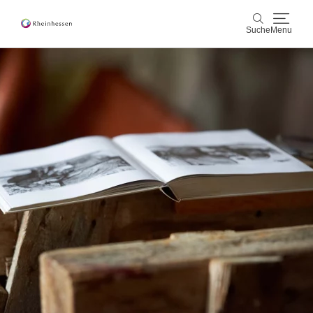
Suche
Menu
Wein & Genuss
Suche
Aktiv & Natur
Kultur & Städte
Veranstaltungen
Buchung & Service
Shop
Rheinhessen-Blog
Karte