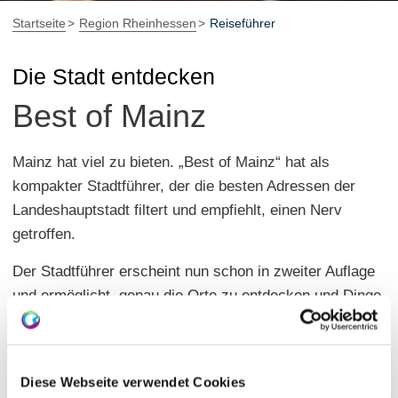
Startseite
Region Rheinhessen
Reiseführer
Die Stadt entdecken
Best of Mainz
Mainz hat viel zu bieten. „Best of Mainz“ hat als
kompakter Stadtführer, der die besten Adressen der
Landeshauptstadt filtert und empfiehlt, einen Nerv
getroffen.
Der Stadtführer erscheint nun schon in zweiter Auflage
und ermöglicht, genau die Orte zu entdecken und Dinge
zu erleben, die das spezielle Flair der Stadt ausmachen!
Stefanie Jung fasst die besten Tipps zu den Themen
Genuss, Ausgehen, Einkaufen, Kultur und Freizeit
Diese Webseite verwendet Cookies