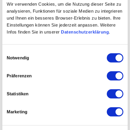
zusammen und bietet darüber hinaus auch noch jede
Wir verwenden Cookies, um die Nutzung dieser Seite zu
Menge Wissenswertes. Hier finden Sie angesagte
analysieren, Funktionen für soziale Medien zu integrieren
Highlights und verschwiegene Geheimtipps. Nicht alles
und Ihnen ein besseres Browser-Erlebnis zu bieten. Ihre
Einstellungen können Sie jederzeit anpassen. Weitere
und jedes, sondern nur das wirklich Authentische und
Infos finden Sie in unserer
Datenschutzerklärung
.
Besondere. Eben all das, was Mainz (er-)lebenswert
macht. Mit „Best of Mainz“ behalten Sie den Überblick.
Auch darüber, wo es das leckerste Frühstück und die
Einwilligungsauswahl
besten Spielplätze gibt.
Notwendig
ISBN: 978-3-95542-265-3
Präferenzen
Autorin: Stefanie Jung
260 Seiten, Klappenbroschur
14,80 €
Statistiken
Der Stadtführer ist über
societaets-verlag.de
erhältlich.
Marketing