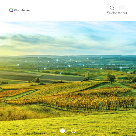
Suche
Menu
Wein & Genuss
Suche
Aktiv & Natur
Kultur & Städte
Veranstaltungen
Buchung & Service
Shop
Rheinhessen-Blog
Karte