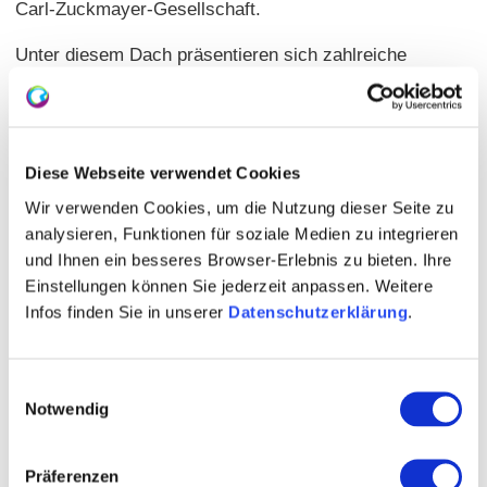
Carl-Zuckmayer-Gesellschaft.
Unter diesem Dach präsentieren sich zahlreiche
rheinhessische Kunst- und Kulturschaffende
gemeinsam, anlässlich der 100-jährigen Uraufführung
des „Fröhlichen Weinbergs“.
Diese Webseite verwendet Cookies
Gemeinsam haben wir für Sie ein Programm mit über 30
Wir verwenden Cookies, um die Nutzung dieser Seite zu
Veranstaltungen zusammengestellt, welches sich
analysieren, Funktionen für soziale Medien zu integrieren
Zuckmayers Leben und Schaffen in kreativer Weise
und Ihnen ein besseres Browser-Erlebnis zu bieten. Ihre
annimmt. Von Musik, Theater und Film über Kunst und
Einstellungen können Sie jederzeit anpassen. Weitere
Literatur bis hin zu Wein und Genuss und noch vielem
Infos finden Sie in unserer
Datenschutzerklärung
.
mehr – Sie erwartet ein buntes Potpourri, so spannend
und vielseitig wie Zuckmayers Wirken und Sein.
Einwilligungsauswahl
Notwendig
Die Broschüre steht nun zum Download zur Verfügung.
Präferenzen