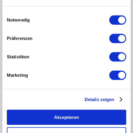
Partner
Presse
Einwilligungsauswahl
Notwendig
Fachhandel
Login Weinwirtschaft
Touristik intern
Präferenzen
Mediendatenbank Rheinhessen
Region Rheinhessen
Statistiken
Über uns
Rheinhessen AUSGEZEICHNET
Marketing
Reiseführer
Shop
Newsletter
Details zeigen
Regionalentwicklung
Legal Links
Kontakt
Akzeptieren
Datenschutz
Impressum