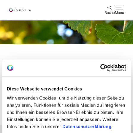
Suche
Menu
Wein & Genuss
Suche
Aktiv & Natur
Kultur & Städte
Bitte akzeptieren Sie den Einsatz aller
Veranstaltungen
Cookies, um den Inhalt dieser Seite
Diese Webseite verwendet Cookies
sehen zu können.
Buchung & Service
Wir verwenden Cookies, um die Nutzung dieser Seite zu
analysieren, Funktionen für soziale Medien zu integrieren
Shop
Rheinhessen-Blog
Karte
und Ihnen ein besseres Browser-Erlebnis zu bieten. Ihre
Alle Cookies Freigeben
Einstellungen können Sie jederzeit anpassen. Weitere
Infos finden Sie in unserer
Datenschutzerklärung
.