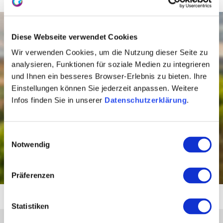
Naturerlebnis am
Diese Webseite verwendet Cookies
Alrheinsee
Wir verwenden Cookies, um die Nutzung dieser Seite zu
analysieren, Funktionen für soziale Medien zu integrieren
Entdecke auf dem Altrhein-Erlebnispfad bei
und Ihnen ein besseres Browser-Erlebnis zu bieten. Ihre
Eich die faszinierende Auenlandschaft
Einstellungen können Sie jederzeit anpassen. Weitere
Rheinhessens. Der familienfreundliche
Infos finden Sie in unserer
Datenschutzerklärung
.
Rundweg führt dich vorbei an
Beobachtungspunkten, Feuchtwiesen und
seltenen Tieren – perfekt für eine entspannte
Auszeit inmitten einzigartiger Natur.
Einwilligungsauswahl
Notwendig
Zum Rheinhessen-Blog
Präferenzen
Statistiken