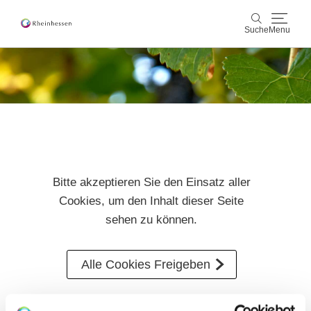
Suche
Menu
Wein & Genuss
Suche
Aktiv & Natur
Kultur & Städte
Bitte akzeptieren Sie den Einsatz aller
Veranstaltungen
Cookies, um den Inhalt dieser Seite
sehen zu können.
Buchung & Service
Shop
Rheinhessen-Blog
Karte
Alle Cookies Freigeben