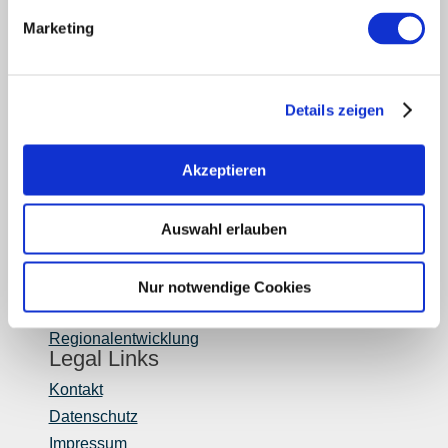
Partner
Marketing
Presse
Fachhandel
Login Weinwirtschaft
Details zeigen
Touristik intern
Mediendatenbank Rheinhessen
Region Rheinhessen
Akzeptieren
Über uns
Auswahl erlauben
Rheinhessen AUSGEZEICHNET
Reiseführer
Shop
Nur notwendige Cookies
Newsletter
Regionalentwicklung
Legal Links
Kontakt
Datenschutz
Impressum