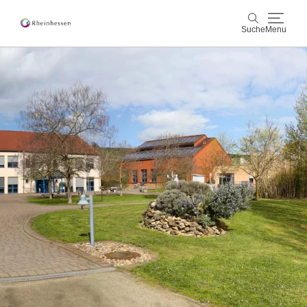
Suche
Menu
Wein & Genuss
Suche
Aktiv & Natur
Kultur & Städte
Veranstaltungen
Buchung & Service
Shop
Rheinhessen-Blog
Karte