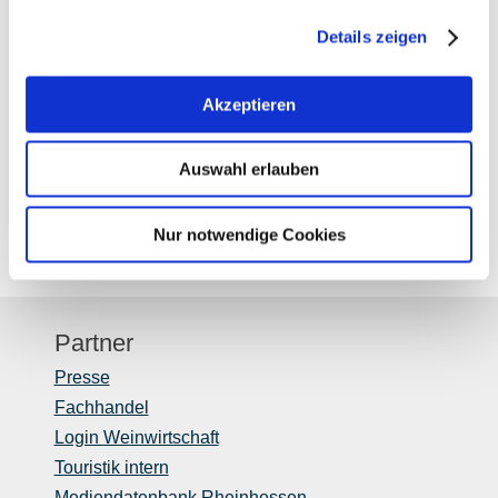
auf Karte anzeigen
Details zeigen
Kontaktinformationen:
Akzeptieren
Rheinhessenwein e.V.
Otto-Lilienthal-Straße 4
Auswahl erlauben
55232
Alzey
E-Mail:
info@rheinhessenwein.de
Internet:
https://www.rheinhessen.de
Nur notwendige Cookies
Partner
Presse
Fachhandel
Login Weinwirtschaft
Touristik intern
Mediendatenbank Rheinhessen