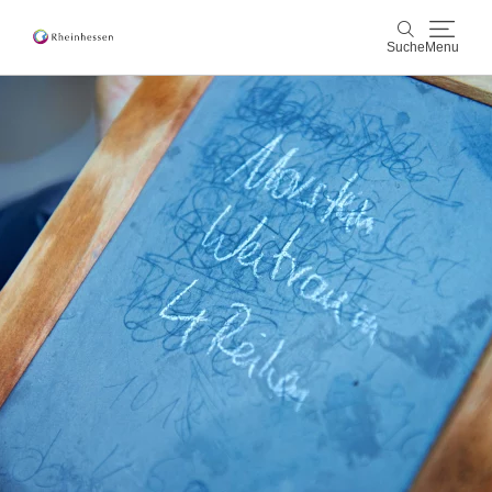
Suche
Menu
Wein & Genuss
Suche
Aktiv & Natur
Kultur & Städte
Veranstaltungen
Buchung & Service
Shop
Rheinhessen-Blog
Karte