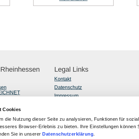
 Rheinhessen
Legal Links
Kontakt
sen
Datenschutz
EICHNET
Impressum
er
Barrierefreiheitserklärung
t Cookies
Vertrag widerrufen
r
 die Nutzung dieser Seite zu analysieren, Funktionen für sozia
ntwicklung
besseres Browser-Erlebnis zu bieten. Ihre Einstellungen können S
inden Sie in unserer
Datenschutzerklärung
.