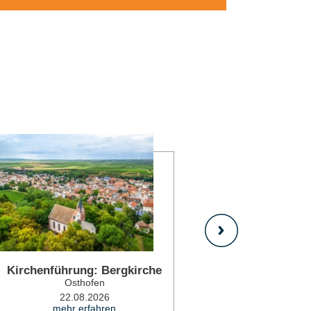
mehr erfahren
Kirchenführung: Bergkirche
Mittwochsst
Osthofen
Ost
22.08.2026
05.08.2026
mehr erfahren
mehr 