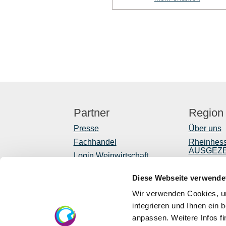
Partner
Region
Presse
Über uns
Fachhandel
Rheinhes
AUSGEZ
Login Weinwirtschaft
Reiseführ
Touristik intern
Shop
Diese Webseite verwende
Mediendatenbank
Rheinhessen
Newslette
Wir verwenden Cookies, um
Regionale
integrieren und Ihnen ein 
anpassen. Weitere Infos f