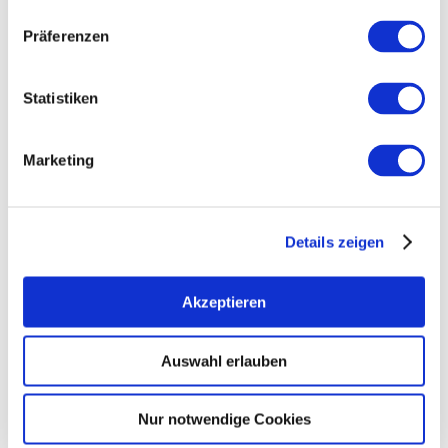
KONTAKT
Präferenzen
WEITERE INFOS & DOWNLOADS
Statistiken
Marketing
Weitere Veranstaltungen in der Nähe
meh
Details zeigen
Akzeptieren
Auswahl erlauben
Nur notwendige Cookies