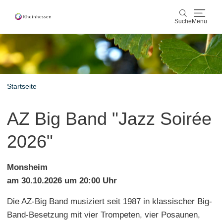
Suche
Menu
Wein & Genuss
Suche
Aktiv & Natur
Startseite
Kultur & Städte
AZ Big Band "Jazz Soirée
Veranstaltungen
2026"
Buchung & Service
Monsheim
Shop
Rheinhessen-Blog
Karte
am 30.10.2026 um 20:00 Uhr
Die AZ-Big Band musiziert seit 1987 in klassischer Big-
Band-Besetzung mit vier Trompeten, vier Posaunen,