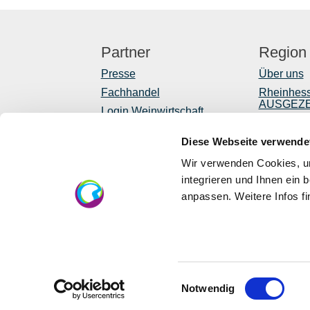
Partner
Region
Presse
Über uns
Fachhandel
Rheinhes
AUSGEZ
Login Weinwirtschaft
Reiseführ
Touristik intern
Diese Webseite verwende
Shop
Mediendatenbank
Rheinhessen
Newslette
Wir verwenden Cookies, um
Regionale
integrieren und Ihnen ein 
anpassen. Weitere Infos f
EU
Eu
lä
Einwilligungsauswahl
Notwendig