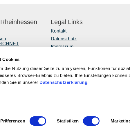
 Rheinhessen
Legal Links
Kontakt
sen
Datenschutz
EICHNET
Impressum
er
Barrierefreiheitserklärung
t Cookies
Vertrag widerrufen
r
 die Nutzung dieser Seite zu analysieren, Funktionen für sozia
ntwicklung
besseres Browser-Erlebnis zu bieten. Ihre Einstellungen können S
inden Sie in unserer
Datenschutzerklärung
.
ROPÄISCHE UNION
Diese Publi
ropäischer Landwirtschaftsfonds für die Entwicklung des
EULLE unter
ndlichen Raums: Hier investiert Europa in die ländlichen Gebiete
Rheinland-Pf
Verkehr, Lan
Präferenzen
Statistiken
Marketin