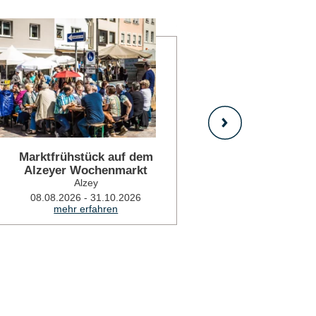
mehr erfahren
Marktfrühstück auf dem
Offene W
Alzeyer Wochenmarkt
Weinladen 
Alzey
A
08.08.2026 - 31.10.2026
08.08.2026
mehr erfahren
mehr 