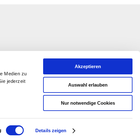
Akzeptieren
le Medien zu
ie jederzeit
Auswahl erlauben
Nur notwendige Cookies
kation wird im Rahmen des Entwicklungsprogramms
 Beteiligung der Europäischen Union und des Landes
alz, vertreten durch das Ministerium für Wirtschaft,
dwirtschaft und Weinbau Rheinland-Pfalz, gefördert
g
Details zeigen