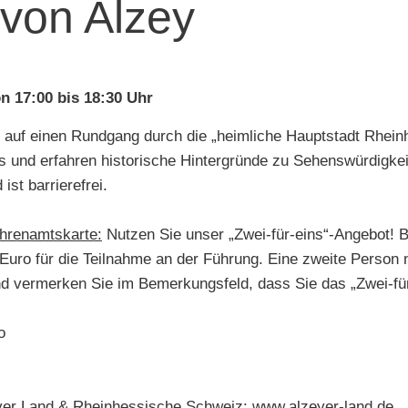
von Alzey
on 17:00 bis 18:30 Uhr
 auf einen Rundgang durch die „heimliche Hauptstadt Rhein
s und erfahren historische Hintergründe zu Sehenswürdigke
st barrierefrei.
Ehrenamtskarte:
Nutzen Sie unser „Zwei-für-eins“-Angebot! B
Euro für die Teilnahme an der Führung. Eine zweite Person ni
d vermerken Sie im Bemerkungsfeld, dass Sie das „Zwei-fü
o
eyer Land & Rheinhessische Schweiz:
www.alzeyer-land.de