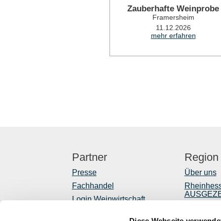
Zauberhafte Weinprobe
Framersheim
11.12.2026
mehr erfahren
Partner
Region
Presse
Über uns
Fachhandel
Rheinhes
AUSGEZ
Login Weinwirtschaft
Reiseführ
Touristik intern
Diese Webseite verwende
Shop