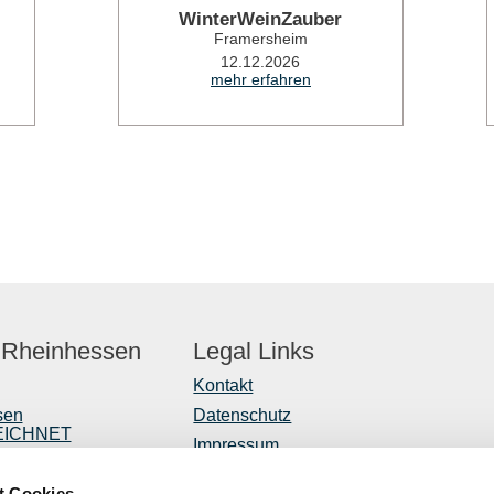
WinterWeinZauber
Framersheim
12.12.2026
mehr erfahren
 Rheinhessen
Legal Links
Kontakt
sen
Datenschutz
EICHNET
Impressum
er
Barrierefreiheitserklärung
t Cookies