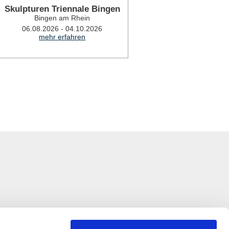
Skulpturen Triennale Bingen
Shalom am 
Bingen am Rhein
Jahre Ju
M
06.08.2026 - 04.10.2026
mehr erfahren
06.08.2026
mehr 